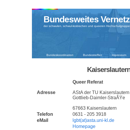
Bundesweites Vernetz
der schwulen, schwul-lesbischen und queeren Hochschulgruppe
Bundeskoordination
Bundestreffen
Impressum
Kaiserslauter
Queer Referat
Adresse
AStA der TU Kaiserslauter
Gottlieb-Daimler-StraÃŸe
67663 Kaiserslautern
Telefon
0631 - 205 3918
eMail
lgbt(at)asta.uni-kl.de
Homepage