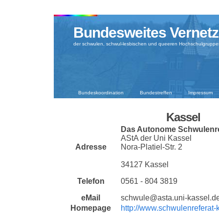
Bundesweites Vernetz
der schwulen, schwul-lesbischen und queeren Hochschulgruppe
Bundeskoordination
Bundestreffen
Impressum
Kassel
Das Autonome Schwulenre
AStA der Uni Kassel
Adresse
Nora-Platiel-Str. 2
34127 Kassel
Telefon
0561 - 804 3819
eMail
schwule@asta.uni-kassel.d
Homepage
http://www.schwulenreferat-