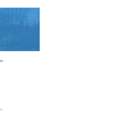
en
g
en