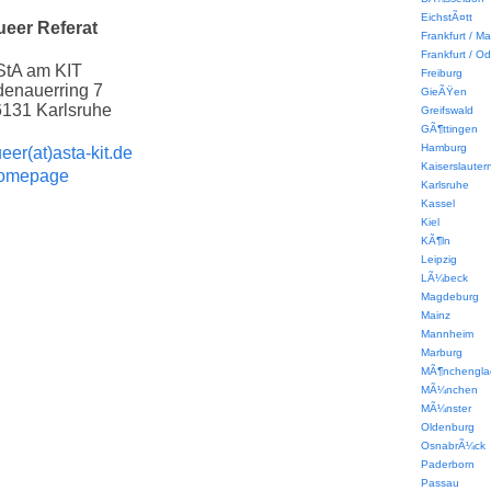
EichstÃ¤tt
ueer Referat
Frankfurt / Ma
Frankfurt / Od
StA am KIT
Freiburg
enauerring 7
GieÃŸen
131 Karlsruhe
Greifswald
GÃ¶ttingen
Hamburg
eer(at)asta-kit.de
Kaiserslauter
omepage
Karlsruhe
Kassel
Kiel
KÃ¶ln
Leipzig
LÃ¼beck
Magdeburg
Mainz
Mannheim
Marburg
MÃ¶nchengla
MÃ¼nchen
MÃ¼nster
Oldenburg
OsnabrÃ¼ck
Paderborn
Passau