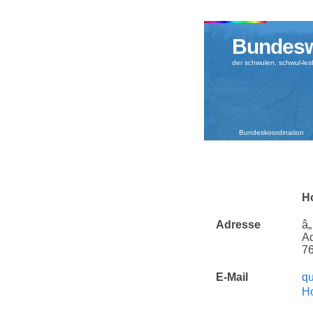
Bundesw
der schwulen, schwul-le
Bundeskoordination
H
Adresse
â„
Ad
76
E-Mail
qu
H