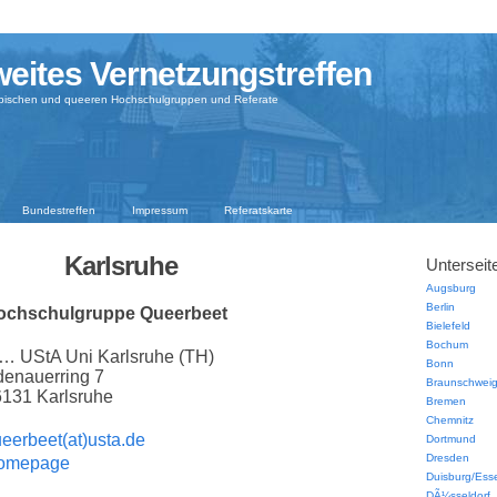
eites Vernetzungstreffen
sbischen und queeren Hochschulgruppen und Referate
Bundestreffen
Impressum
Referatskarte
Karlsruhe
Unterseit
Augsburg
Berlin
ochschulgruppe Queerbeet
Bielefeld
Bochum
… UStA Uni Karlsruhe (TH)
Bonn
enauerring 7
Braunschwei
131 Karlsruhe
Bremen
Chemnitz
eerbeet(at)usta.de
Dortmund
Dresden
omepage
Duisburg/Ess
DÃ¼sseldorf