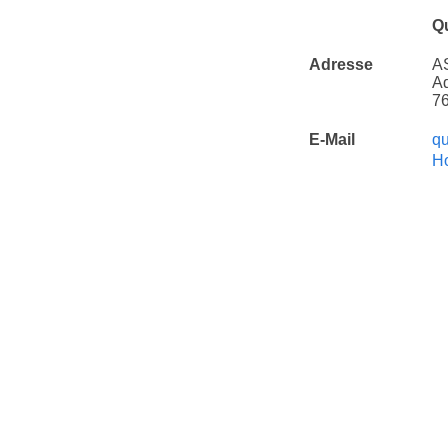
Q
Adresse
A
Ad
76
E-Mail
qu
H