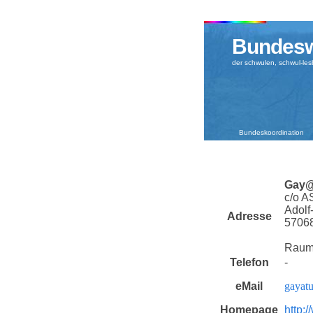
Bundesw
der schwulen, schwul-le
Bundeskoordination
Gay
c/o A
Adolf
Adresse
5706
Raum
Telefon
-
eMail
gayat
Homepage
http: