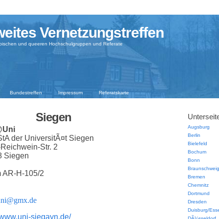
eites Vernetzungstreffen
sbischen und queeren Hochschulgruppen und Referate
Bundestreffen
Impressum
Referatskarte
Siegen
Unterseit
Augsburg
@Uni
Berlin
StA der UniversitÃ¤t Siegen
Bielefeld
-Reichwein-Str. 2
Bochum
8 Siegen
Bonn
Braunschwei
 AR-H-105/2
Bremen
Chemnitz
Dortmund
uni@gmx.de
Dresden
Duisburg/Ess
//www.uni-siegayn.de/
DÃ¼sseldorf