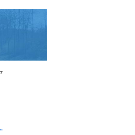
en
g
en