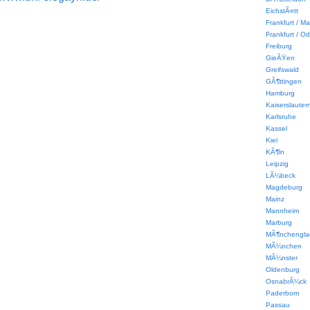
EichstÃ¤tt
Frankfurt / Ma
Frankfurt / Od
Freiburg
GieÃŸen
Greifswald
GÃ¶ttingen
Hamburg
Kaiserslauter
Karlsruhe
Kassel
Kiel
KÃ¶ln
Leipzig
LÃ¼beck
Magdeburg
Mainz
Mannheim
Marburg
MÃ¶nchengla
MÃ¼nchen
MÃ¼nster
Oldenburg
OsnabrÃ¼ck
Paderborn
Passau