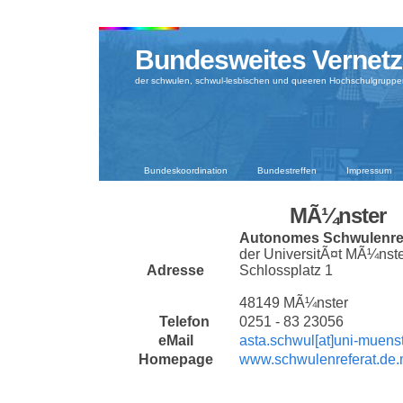
Bundesweites Vernetz
der schwulen, schwul-lesbischen und queeren Hochschulgruppe
Bundeskoordination
Bundestreffen
Impressum
MÃ¼nster
Autonomes Schwulenre
der UniversitÃ¤t MÃ¼nst
Adresse
Schlossplatz 1
48149 MÃ¼nster
Telefon
0251 - 83 23056
eMail
asta.schwul[at]uni-muens
Homepage
www.schwulenreferat.de